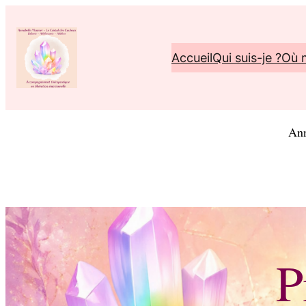
Accueil
Qui suis-je ?
Où 
Ann
P